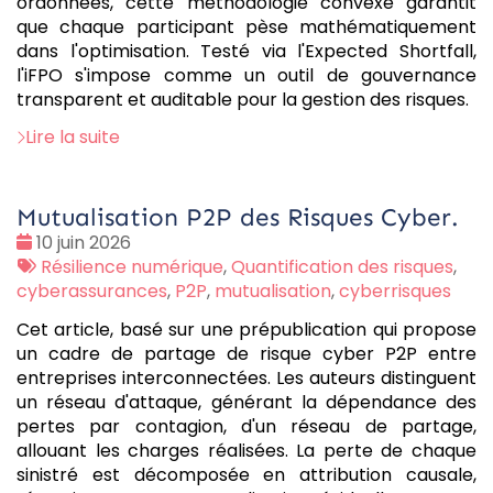
ordonnées, cette méthodologie convexe garantit
que chaque participant pèse mathématiquement
dans l'optimisation. Testé via l'Expected Shortfall,
l'iFPO s'impose comme un outil de gouvernance
transparent et auditable pour la gestion des risques.
Lire la suite
Mutualisation P2P des Risques Cyber.
Date
10 juin 2026
:
Tags
Résilience numérique
,
Quantification des risques
,
:
cyberassurances
,
P2P
,
mutualisation
,
cyberrisques
Cet article, basé sur une prépublication qui propose
un cadre de partage de risque cyber P2P entre
entreprises interconnectées. Les auteurs distinguent
un réseau d'attaque, générant la dépendance des
pertes par contagion, d'un réseau de partage,
allouant les charges réalisées. La perte de chaque
sinistré est décomposée en attribution causale,