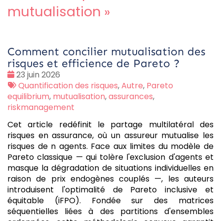
mutualisation
»
Comment concilier mutualisation des
risques et efficience de Pareto ?
Date
23 juin 2026
:
Tags
Quantification des risques
,
Autre
,
Pareto
:
equilibrium
,
mutualisation
,
assurances
,
riskmanagement
Cet article redéfinit le partage multilatéral des
risques en assurance, où un assureur mutualise les
risques de n agents. Face aux limites du modèle de
Pareto classique — qui tolère l'exclusion d'agents et
masque la dégradation de situations individuelles en
raison de prix endogènes couplés —, les auteurs
introduisent l'optimalité de Pareto inclusive et
équitable (iFPO). Fondée sur des matrices
séquentielles liées à des partitions d'ensembles