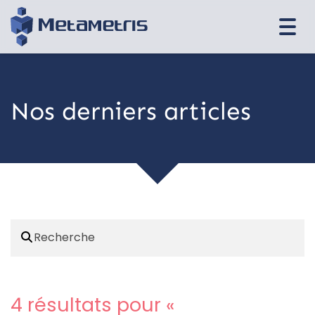
Togg
navi
Nos derniers articles
4 résultats pour «