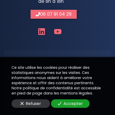
de 8h à 18h
06 07 91 04 29
Nom
Ce site utilise les cookies pour réaliser des
statistiques anonymes sur les visites. Ces
informations nous aident à améliorer votre
expérience et offrir des contenus pertinents.
Téléphone
Notre politique de confidentialité est accessible
en pied de page dans les mentions légales.
Refuser
Accepter
E-Mail