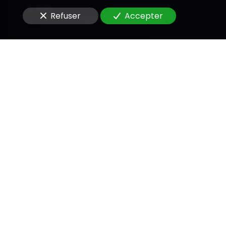
E-Mail
Refuser
Accepter
Message
En soumettant ce formulaire, j'accepte que les
informations saisies soient utilisées pour me
recontacter dans le cadre de la relation
commerciale qui peut découler de cette
demande.
Envoyer