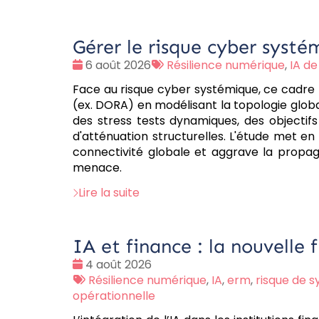
Gérer le risque cyber systém
Date
Tags
6 août 2026
Résilience numérique
,
IA de
:
:
Face au risque cyber systémique, ce cadre 
(ex. DORA) en modélisant la topologie globa
des stress tests dynamiques, des objectif
d'atténuation structurelles. L'étude met e
connectivité globale et aggrave la propag
menace.
Lire la suite
IA et finance : la nouvelle f
Date
4 août 2026
:
Tags
Résilience numérique
,
IA
,
erm
,
risque de 
:
opérationnelle