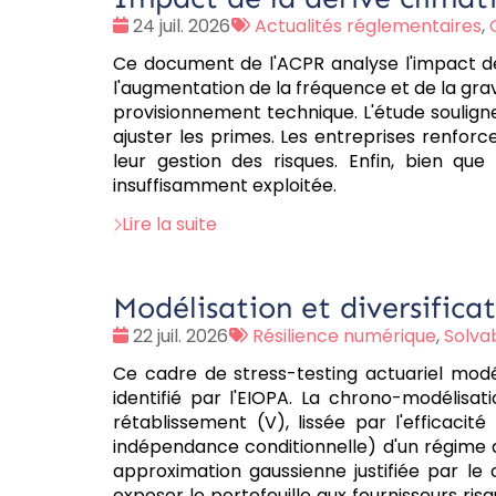
Date
Tags
24 juil. 2026
Actualités réglementaires
,
:
:
Ce document de l'ACPR analyse l'impact de 
l'augmentation de la fréquence et de la grav
provisionnement technique. L'étude souligne 
ajuster les primes. Les entreprises renfo
leur gestion des risques. Enfin, bien qu
insuffisamment exploitée.
Lire la suite
Modélisation et diversifica
Date
Tags
22 juil. 2026
Résilience numérique
,
Solvabi
:
:
Ce cadre de stress-testing actuariel modé
identifié par l'EIOPA. La chrono-modélisa
rétablissement (V), lissée par l'efficac
indépendance conditionnelle) d'un régime d
approximation gaussienne justifiée par le c
exposer le portefeuille aux fournisseurs ris