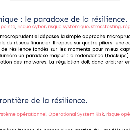
ique : le paradoxe de la résilience.
 pointe
,
risque cyber
,
risque systémique
,
stresstesting
,
rég
macroprudentiel dépasse la simple approche microprudenti
le du réseau financier. Il repose sur quatre piliers : u
s de résilience fondés sur les moments pour mieux cap
n lumière un paradoxe majeur : la redondance (backups)
ation des malwares. La régulation doit donc arbitrer 
rontière de la résilience.
système opérationnel
,
Operational System Risk
,
risque opé