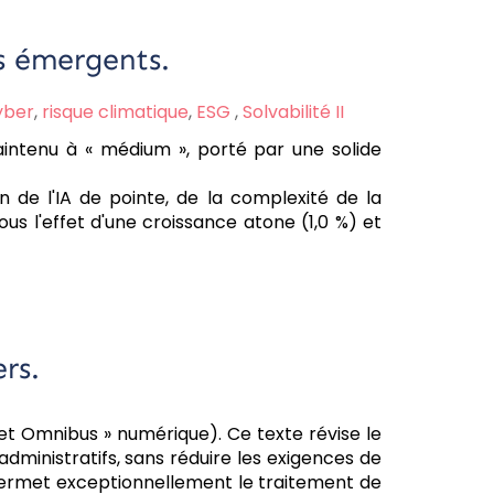
es émergents.
yber
,
risque climatique
,
ESG
,
Solvabilité II
intenu à « médium », porté par une solide
n de l'IA de pointe, de la complexité de la
s l'effet d'une croissance atone (1,0 %) et
rs.
et Omnibus » numérique). Ce texte révise le
dministratifs, sans réduire les exigences de
et permet exceptionnellement le traitement de