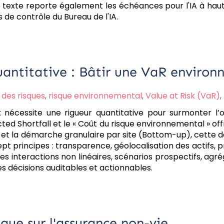
e texte reporte également les échéances pour l'IA à haut
 de contrôle du Bureau de l'IA.
uantitative : Bâtir une VaR enviro
 des risques
,
risque environnemental
,
Value at Risk (VaR)
,
x nécessite une rigueur quantitative pour surmonter l’
ed Shortfall et le « Coût du risque environnemental » of
a démarche granulaire par site (Bottom-up), cette derni
sept principes : transparence, géolocalisation des actifs, 
es interactions non linéaires, scénarios prospectifs, ag
des décisions auditables et actionnables.
que sur l'assurance non-vie.