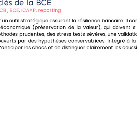
clés de la BCE
ECB
,
BCE
,
ICAAP
,
reporting
est un outil stratégique assurant la résilience bancaire. 
économique (préservation de la valeur), qui doivent s
méthodes prudentes, des stress tests sévères, une validat
e couverts par des hypothèses conservatrices. Intégré à l
’anticiper les chocs et de distinguer clairement les couss