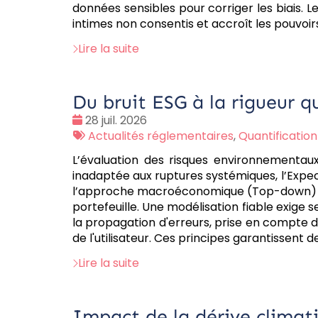
données sensibles pour corriger les biais. L
intimes non consentis et accroît les pouvoirs
Lire la suite
Du bruit ESG à la rigueur q
Date
28 juil. 2026
:
Tags
Actualités réglementaires
,
Quantification
:
L’évaluation des risques environnementau
inadaptée aux ruptures systémiques, l’Expect
l’approche macroéconomique (Top-down) et l
portefeuille. Une modélisation fiable exige 
la propagation d'erreurs, prise en compte d
de l'utilisateur. Ces principes garantissent 
Lire la suite
Impact de la dérive climati