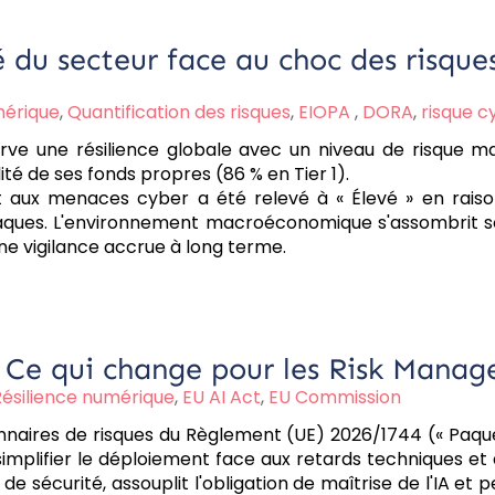
 du secteur face au choc des risqu
mérique
,
Quantification des risques
,
EIOPA
,
DORA
,
risque c
rve une résilience globale avec un niveau de risque ma
lité de ses fonds propres (86 % en Tier 1).
 et aux menaces cyber a été relevé à « Élevé » en raiso
aques. L'environnement macroéconomique s'assombrit sou
une vigilance accrue à long terme.
 Ce qui change pour les Risk Manage
Résilience numérique
,
EU AI Act
,
EU Commission
ionnaires de risques du Règlement (UE) 2026/1744 (« Paqu
implifier le déploiement face aux retards techniques et a
t de sécurité, assouplit l'obligation de maîtrise de l'IA 