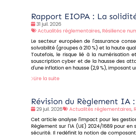
Rapport EIOPA : La solidité
Date
31 juil. 2026
:
Tags
Actualités réglementaires
,
Résilience nu
:
Le secteur européen de l'assurance conse
solvabilité (groupes à 210 %) et la haute qua
Toutefois, le risque lié à la numérisation
souscription cyber et de la hausse des att
d'une inflation en hausse (2,9 %), imposant 
Lire la suite
Révision du Règlement IA :
Date
Tags
29 juil. 2026
Actualités réglementaires
,
:
:
Cet article analyse l'impact pour les gest
Règlement sur l'IA (UE) 2024/1689 pour en s
sécurité. Il redéfinit la notion de composan