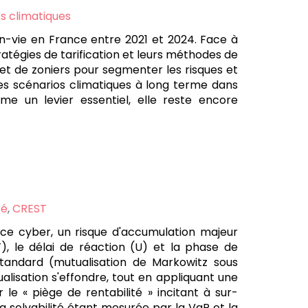
es climatiques
on-vie en France entre 2021 et 2024. Face à
ratégies de tarification et leurs méthodes de
s et de zoniers pour segmenter les risques et
es scénarios climatiques à long terme dans
me un levier essentiel, elle reste encore
té
,
CREST
nce cyber, un risque d'accumulation majeur
), le délai de réaction (U) et la phase de
standard (mutualisation de Markowitz sous
lisation s'effondre, tout en appliquant une
 le « piège de rentabilité » incitant à sur-
la solvabilité étant mesurée par la VaR et la