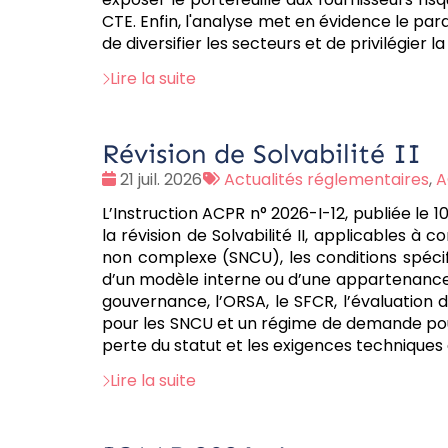
CTE. Enfin, l'analyse met en évidence le p
de diversifier les secteurs et de privilégier
Lire la suite
Révision de Solvabilité II
Date
Tags
21 juil. 2026
Actualités réglementaires
,
A
:
:
L’Instruction ACPR n° 2026-I-12, publiée le 
la révision de Solvabilité II, applicables à co
non complexe (SNCU), les conditions spéci
d’un modèle interne ou d’une appartenance à
gouvernance, l’ORSA, le SFCR, l’évaluation de
pour les SNCU et un régime de demande pour 
perte du statut et les exigences techniques
Lire la suite