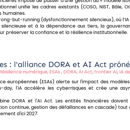
financières impose de passer d’une gestion du « modèle iso
tionnel unifie les cadres existants (COSO, NIST, Bâle, 
s humaines.
g-but-running (dysfonctionnement silencieux), où l’IA 
e silencieuse et à la dépendance aux tiers, la gouvern
ur préserver la confiance et la résilience institutionnelle.
es : l'alliance DORA et AI Act prôné
Résilience numérique
,
ESAs
,
DORA
,
AI Act
,
frontier AI
,
IA d
e européennes (ESAs) alerte sur l'impact des modèles d
ero-day, l'IA accélère les cyberrisques et crée une as
ine DORA et l'AI Act. Les entités financières doivent
ion continue, gestion des défaillances en cascade) tout 
nement d'ici 2027.