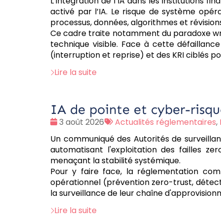
L’intégration de l’IA dans les institutions 
activé par l’IA. Le risque de système opéra
processus, données, algorithmes et révision
Ce cadre traite notamment du paradoxe wron
technique visible. Face à cette défaillanc
(interruption et reprise) et des KRI ciblés po
Lire la suite
IA de pointe et cyber-risqu
Date
Tags
3 août 2026
Actualités réglementaires
,
:
:
Un communiqué des Autorités de surveillanc
automatisant l'exploitation des failles z
menaçant la stabilité systémique.
Pour y faire face, la réglementation comb
opérationnel (prévention zero-trust, détect
la surveillance de leur chaîne d'approvision
Lire la suite