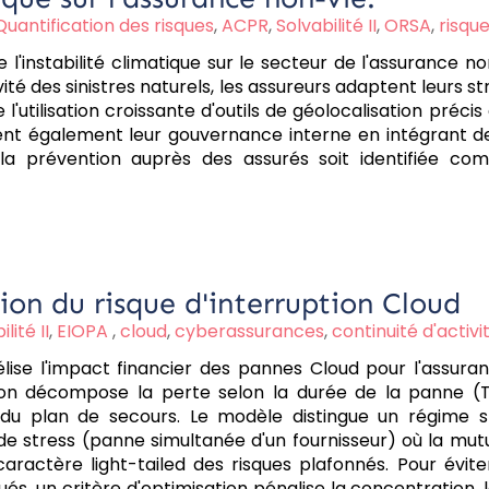
Quantification des risques
,
ACPR
,
Solvabilité II
,
ORSA
,
risqu
l'instabilité climatique sur le secteur de l'assurance n
ité des sinistres naturels, les assureurs adaptent leurs st
l'utilisation croissante d'outils de géolocalisation préci
rcent également leur gouvernance interne en intégrant d
e la prévention auprès des assurés soit identifiée com
tion du risque d'interruption Cloud
lité II
,
EIOPA
,
cloud
,
cyberassurances
,
continuité d'activi
lise l'impact financier des pannes Cloud pour l'assura
tion décompose la perte selon la durée de la panne (T
ité du plan de secours. Le modèle distingue un régime 
e stress (panne simultanée d'un fournisseur) où la mutua
aractère light-tailed des risques plafonnés. Pour éviter
qués, un critère d'optimisation pénalise la concentration, 