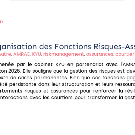
»
anisation des Fonctions Risques-As
Autre
,
AMRAE
,
KYU
,
riskmanagement
,
assurances
,
courtier
 menée par le cabinet KYU en partenariat avec l'AMRAE
zon 2026. Elle souligne que la gestion des risques est 
exte de crises permanentes. Bien que ces fonctions ga
ité persistante dans leur structuration et leurs ressour
tements risques et assurances pour renforcer la résilien
 interactions avec les courtiers pour transformer la ge