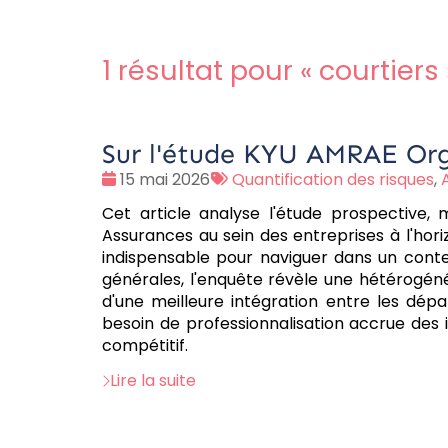
1 résultat pour «
courtiers
Sur l'étude KYU AMRAE Org
Date
Tags
15 mai 2026
Quantification des risques
,
:
:
Cet article analyse l'étude prospective,
Assurances au sein des entreprises à l'hori
indispensable pour naviguer dans un cont
générales, l'enquête révèle une hétérogéné
d'une meilleure intégration entre les dépar
besoin de professionnalisation accrue des
compétitif.
Lire la suite