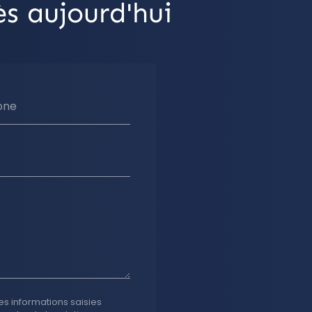
s aujourd'hui
one
es informations saisies