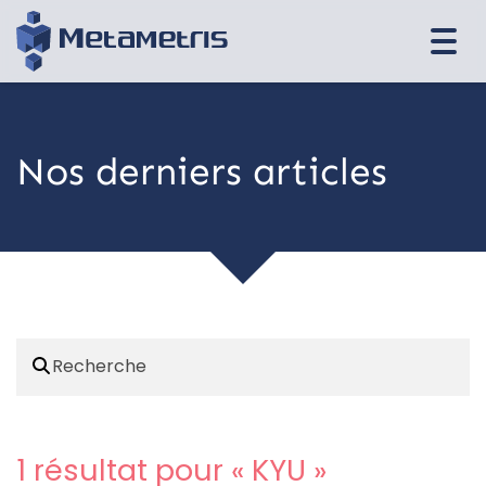
Togg
navi
Nos derniers articles
1 résultat pour «
KYU
»