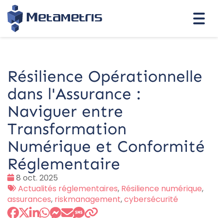
Togg
navi
Résilience Opérationnelle
dans l'Assurance :
Naviguer entre
Transformation
Numérique et Conformité
Réglementaire
Date
8 oct. 2025
:
Tags
Actualités réglementaires
,
Résilience numérique
,
:
assurances
,
riskmanagement
,
cybersécurité