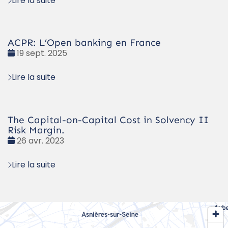
Lire la suite
ACPR: L’Open banking en France
Date
19 sept. 2025
:
Lire la suite
The Capital-on-Capital Cost in Solvency II
Risk Margin.
Date
26 avr. 2023
:
Lire la suite