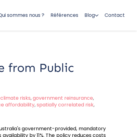
Qui sommes nous ?
Références
Blog
Contact
e from Public
climate risks
,
government reinsurance
,
e affordability
,
spatially correlated risk
,
 Australia's government-provided, mandatory
ailability by 11%. The policy reduces costs