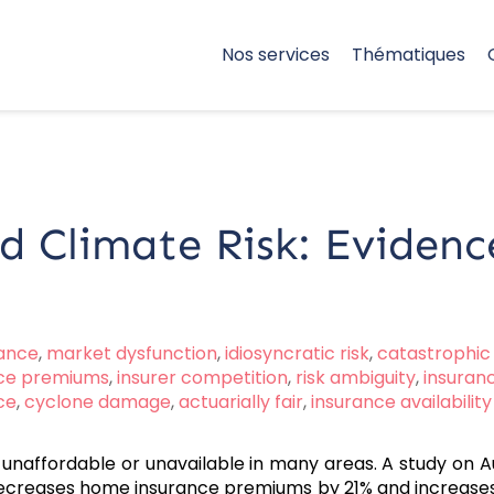
Nos services
Thématiques
d Climate Risk: Evidenc
rance
,
market dysfunction
,
idiosyncratic risk
,
catastrophic 
ce premiums
,
insurer competition
,
risk ambiguity
,
insuranc
ce
,
cyclone damage
,
actuarially fair
,
insurance availability
 unaffordable or unavailable in many areas. A study on
creases home insurance premiums by 21% and increases av