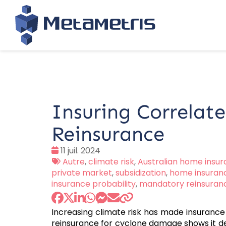
Insuring Correlate
Reinsurance
Date
11 juil. 2024
:
Tags
Autre
,
climate risk
,
Australian home insu
:
private market
,
subsidization
,
home insuran
insurance probability
,
mandatory reinsuran
Increasing climate risk has made insurance
reinsurance for cyclone damage shows it de