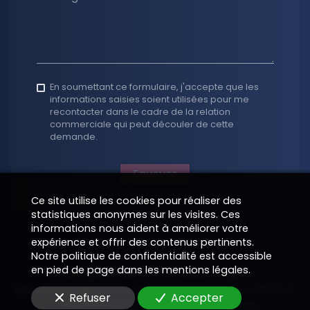
En soumettant ce formulaire, j'accepte que les
informations saisies soient utilisées pour me
recontacter dans le cadre de la relation
commerciale qui peut découler de cette
demande.
Envoyer
Ce site utilise les cookies pour réaliser des
statistiques anonymes sur les visites. Ces
informations nous aident à améliorer votre
expérience et offrir des contenus pertinents.
Notre politique de confidentialité est accessible
en pied de page dans les mentions légales.
Copyright 2026
—
Informations légales
Site vitrine digital structuré et supervisé par
—
EPIXELIC
Refuser
Accepter
—
Modifier vos préférences de cookies