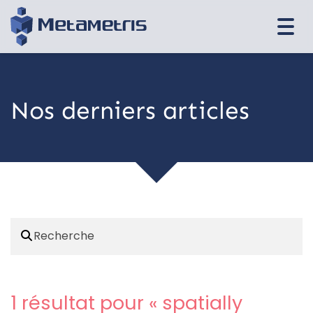
Togg
navi
Nos derniers articles
1 résultat pour «
spatially