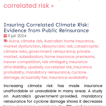
correlated risk
»
Insuring Correlated Climate Risk:
Evidence from Public Reinsurance
Date
11 juil. 2024
:
Tags
Autre
,
climate risk
,
Australian home insurance
,
:
market dysfunction
,
idiosyncratic risk
,
catastrophic
climate risks
,
government reinsurance
,
private
market
,
subsidization
,
home insurance premiums
,
insurer competition
,
risk ambiguity
,
insurance
affordability
,
spatially correlated risk
,
insurance
probability
,
mandatory reinsurance
,
cyclone
damage
,
actuarially fair
,
insurance availability
Increasing climate risk has made insurance
unaffordable or unavailable in many areas. A study
on Australia's government-provided, mandatory
reinsurance for cyclone damage shows it decreases