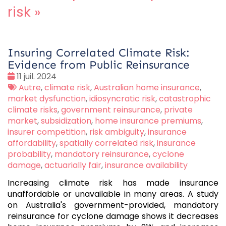
risk
»
Insuring Correlated Climate Risk:
Evidence from Public Reinsurance
Date
11 juil. 2024
:
Tags
Autre
,
climate risk
,
Australian home insurance
,
:
market dysfunction
,
idiosyncratic risk
,
catastrophic
climate risks
,
government reinsurance
,
private
market
,
subsidization
,
home insurance premiums
,
insurer competition
,
risk ambiguity
,
insurance
affordability
,
spatially correlated risk
,
insurance
probability
,
mandatory reinsurance
,
cyclone
damage
,
actuarially fair
,
insurance availability
Increasing climate risk has made insurance
unaffordable or unavailable in many areas. A study
on Australia's government-provided, mandatory
reinsurance for cyclone damage shows it decreases