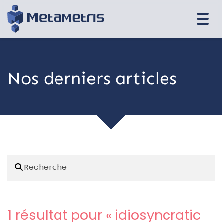
Togg
navi
Nos derniers articles
1 résultat pour «
idiosyncratic