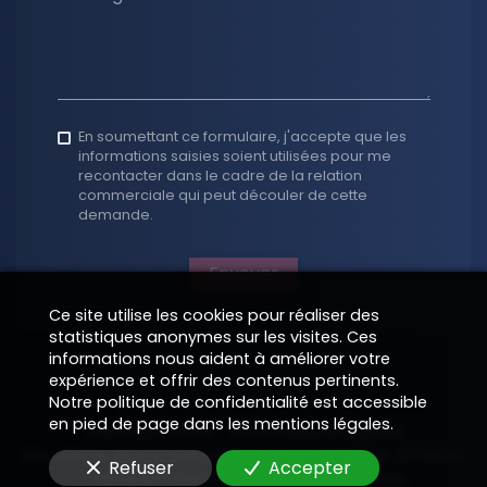
En soumettant ce formulaire, j'accepte que les
informations saisies soient utilisées pour me
recontacter dans le cadre de la relation
commerciale qui peut découler de cette
demande.
Envoyer
Ce site utilise les cookies pour réaliser des
statistiques anonymes sur les visites. Ces
informations nous aident à améliorer votre
expérience et offrir des contenus pertinents.
Notre politique de confidentialité est accessible
en pied de page dans les mentions légales.
Copyright 2026
—
Informations légales
Site vitrine digital structuré et supervisé par
—
EPIXELIC
Refuser
Accepter
—
Modifier vos préférences de cookies