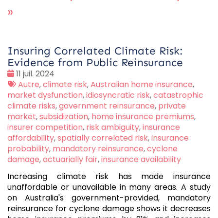
»
Insuring Correlated Climate Risk:
Evidence from Public Reinsurance
Date
11 juil. 2024
:
Tags
Autre
,
climate risk
,
Australian home insurance
,
:
market dysfunction
,
idiosyncratic risk
,
catastrophic
climate risks
,
government reinsurance
,
private
market
,
subsidization
,
home insurance premiums
,
insurer competition
,
risk ambiguity
,
insurance
affordability
,
spatially correlated risk
,
insurance
probability
,
mandatory reinsurance
,
cyclone
damage
,
actuarially fair
,
insurance availability
Increasing climate risk has made insurance
unaffordable or unavailable in many areas. A study
on Australia's government-provided, mandatory
reinsurance for cyclone damage shows it decreases