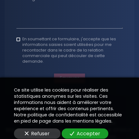
En soumettant ce formulaire, j'accepte que les
informations saisies soient utilisées pour me
recontacter dans le cadre de la relation
commerciale qui peut découler de cette
demande.
Envoyer
Ce site utilise les cookies pour réaliser des
statistiques anonymes sur les visites. Ces
informations nous aident à améliorer votre
expérience et offrir des contenus pertinents.
Notre politique de confidentialité est accessible
en pied de page dans les mentions légales.
Copyright 2026
—
Informations légales
Site vitrine digital structuré et supervisé par
—
EPIXELIC
Refuser
Accepter
—
Modifier vos préférences de cookies