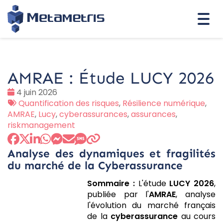
Togg
navi
AMRAE : Étude LUCY 2026
Date
4 juin 2026
:
Tags
Quantification des risques
,
Résilience numérique
,
:
AMRAE
,
Lucy
,
cyberassurances
,
assurances
,
riskmanagement
Analyse des dynamiques et fragilités
du marché de la Cyberassurance
Sommaire :
L'étude
LUCY 2026
,
publiée par l'
AMRAE
, analyse
l'évolution du marché français
de la
cyberassurance
au cours