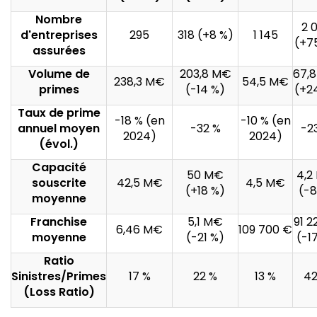
Nombre
2 
d'entreprises
295
318 (+8 %)
1 145
(+7
assurées
Volume de
203,8 M€
67,
238,3 M€
54,5 M€
primes
(-14 %)
(+2
Taux de prime
-18 % (en
-10 % (en
annuel moyen
-32 %
-2
2024)
2024)
(évol.)
Capacité
50 M€
4,2
souscrite
42,5 M€
4,5 M€
(+18 %)
(-8
moyenne
Franchise
5,1 M€
91 2
6,46 M€
109 700 €
moyenne
(-21 %)
(-1
Ratio
Sinistres/Primes
17 %
22 %
13 %
42
(Loss Ratio)