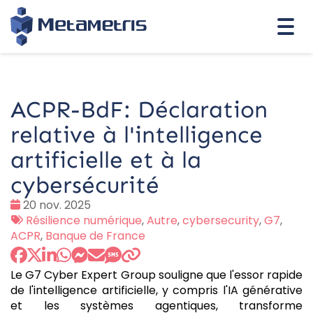
Togg
navi
ACPR-BdF: Déclaration
relative à l'intelligence
artificielle et à la
cybersécurité
Date
20 nov. 2025
:
Tags
Résilience numérique
,
Autre
,
cybersecurity
,
G7
,
:
ACPR
,
Banque de France
Le G7 Cyber Expert Group souligne que l'essor rapide
de l'intelligence artificielle, y compris l'IA générative
et les systèmes agentiques, transforme