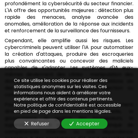
profondément la cybersécurité du secteur financier.
L'IA offre des opportunités majeures : détection plus
rapide des menaces, analyse avancée des
anomalies, amélioration de la réponse aux incidents
et renforcement de la surveillance des fournisseurs.
Cependant, elle amplifie aussi les risques. Les
cybercriminels peuvent utiliser l'IA pour automatiser
la création d'attaques, produire des escroqueries
plus convaincantes ou concevoir des maliciels
capables de s'adapter. Les systèmes d'IA eux-
mêmes deviennent des cibles : manipulation des
Ce site utilise les cookies pour réaliser des
données d'entraînement, fuites d'informations via
statistiques anonymes sur les visites. Ces
des outils en ligne, attaques par injection ou
informations nous aident à améliorer votre
contournement des modèles.
expérience et offrir des contenus pertinents.
Pour le secteur financier, ces évolutions touchent
Notre politique de confidentialité est accessible
directement la résilience opérationnelle, la
en pied de page dans les mentions légales.
gouvernance, la gestion des fournisseurs, la
Refuser
Accepter
supervision et la conformité. Un manque de
compétences internes ou une dépendance