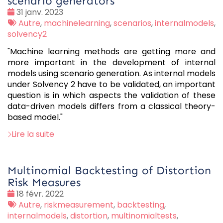
scenario generators
Date
31 janv. 2023
:
Tags
Autre
,
machinelearning
,
scenarios
,
internalmodels
,
:
solvency2
"Machine learning methods are getting more and
more important in the development of internal
models using scenario generation. As internal models
under Solvency 2 have to be validated, an important
question is in which aspects the validation of these
data-driven models differs from a classical theory-
based model."
Lire la suite
Multinomial Backtesting of Distortion
Risk Measures
Date
18 févr. 2022
:
Tags
Autre
,
riskmeasurement
,
backtesting
,
:
internalmodels
,
distortion
,
multinomialtests
,