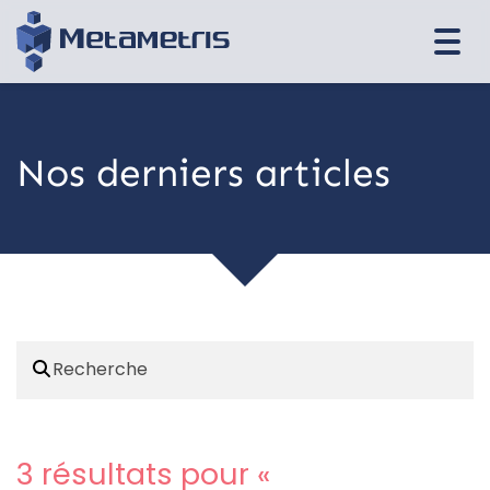
Togg
navi
Nos derniers articles
3 résultats pour «