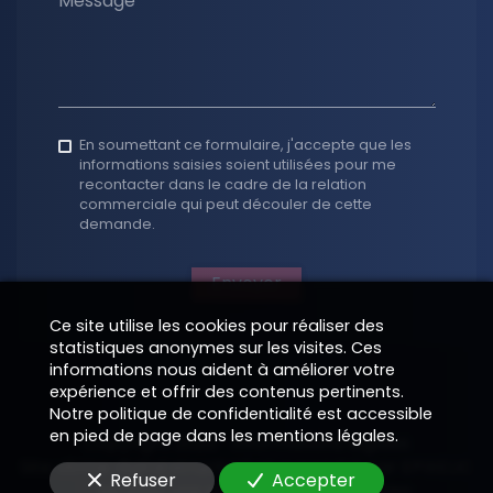
Message
En soumettant ce formulaire, j'accepte que les
informations saisies soient utilisées pour me
recontacter dans le cadre de la relation
commerciale qui peut découler de cette
demande.
Envoyer
Ce site utilise les cookies pour réaliser des
statistiques anonymes sur les visites. Ces
informations nous aident à améliorer votre
expérience et offrir des contenus pertinents.
Notre politique de confidentialité est accessible
en pied de page dans les mentions légales.
Copyright 2026
—
Informations légales
Site vitrine digital structuré et supervisé par
—
EPIXELIC
Refuser
Accepter
—
Modifier vos préférences de cookies