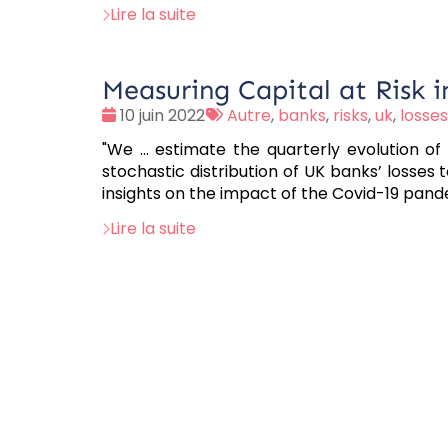
Lire la suite
Measuring Capital at Risk 
Date
Tags
10 juin 2022
Autre
,
banks
,
risks
,
uk
,
losses
:
:
"We ... estimate the quarterly evolution o
stochastic distribution of UK banks’ losses t
insights on the impact of the Covid-19 pand
Lire la suite