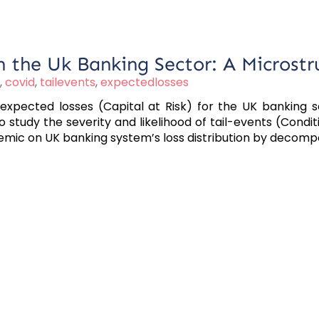
in the Uk Banking Sector: A Microst
,
covid
,
tailevents
,
expectedlosses
f expected losses (Capital at Risk) for the UK banking 
o study the severity and likelihood of tail-events (Condit
emic on UK banking system’s loss distribution by decompos