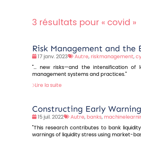
3 résultats pour «
covid
»
Risk Management and the B
Date
Tags
17 janv. 2023
Autre
,
riskmanagement
,
cy
:
:
"... new risks—and the intensification of
management systems and practices."
Lire la suite
Constructing Early Warning
Date
Tags
15 juil. 2022
Autre
,
banks
,
machinelearni
:
:
"This research contributes to bank liquid
warnings of liquidity stress using market-bas