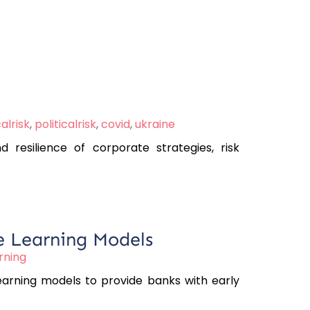
alrisk
,
politicalrisk
,
covid
,
ukraine
d resilience of corporate strategies, risk
e Learning Models
rning
earning models to provide banks with early