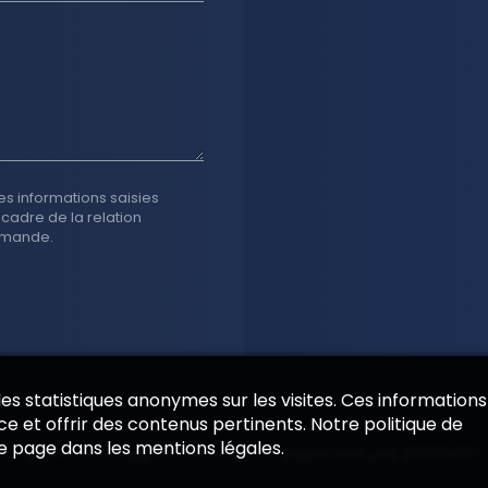
es informations saisies
 cadre de la relation
emande.
 des statistiques anonymes sur les visites. Ces informations
e et offrir des contenus pertinents. Notre politique de
de page dans les mentions légales.
es
—
Site vitrine digital structuré et supervisé par
EPIXELIC