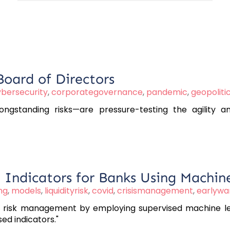
oard of Directors
bersecurity
,
corporategovernance
,
pandemic
,
geopolitic
 longstanding risks—are pressure-testing the agility an
 Indicators for Banks Using Machin
ng
,
models
,
liquidityrisk
,
covid
,
crisismanagement
,
earlywa
ity risk management by employing supervised machine l
ed indicators."