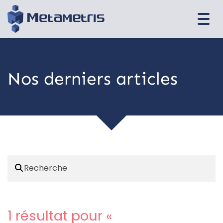
Togg
navi
Nos derniers articles
1 résultat pour «