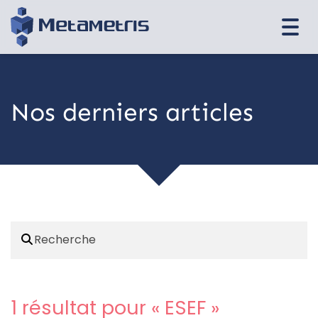
Togg
navi
Nos derniers articles
1 résultat pour «
ESEF
»