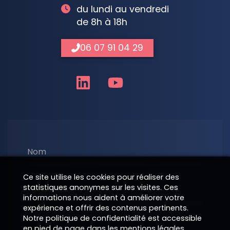
du lundi au vendredi
de 8h à 18h
06 07 91 04 29
Nom
Ce site utilise les cookies pour réaliser des
statistiques anonymes sur les visites. Ces
Téléphone
informations nous aident à améliorer votre
expérience et offrir des contenus pertinents.
Notre politique de confidentialité est accessible
E-Mail
en pied de page dans les mentions légales.