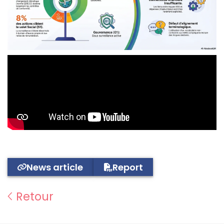
News article
Report
Retour