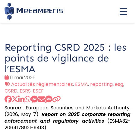
Togg
navi
Reporting CSRD 2025 : les
points de vigilance de
l’ESMA
Date
11 mai 2026
:
Tags
Actualités réglementaires
,
ESMA
,
reporting
,
esg
,
:
CSRD
,
ESRS
,
ESEF
Source : European Securities and Markets Authority.
(2026, May 7).
Report on 2025 corporate reporting
enforcement and regulatory activities
(ESMA32-
2064178921-9413).