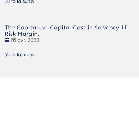
Lire la suite
The Capital-on-Capital Cost in Solvency II
Risk Margin.
Date
26 avr. 2023
:
Lire la suite