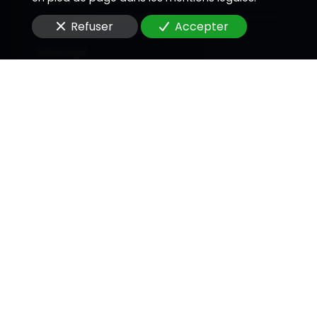
Refuser
Accepter
Message
En soumettant ce formulaire, j'accepte que les
informations saisies soient utilisées pour me
recontacter dans le cadre de la relation
commerciale qui peut découler de cette
demande.
Envoyer