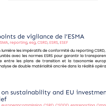
oints de vigilance de l’ESMA
ESMA
,
reporting
,
esg
,
CSRD
,
ESRS
,
ESEF
 lumière les impératifs de conformité du reporting CSRD, 
ités avec les normes ESRS pour garantir la transparence
te entre les plans de transition et la taxonomie eur
nalyse de double matérialité ancrée dans la réalité opéra
 on sustainability and EU investmen
ief
,
europeancommission
,
CSRD
,
CSDDD
,
esgreporting
,
Omni