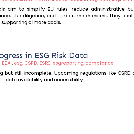
s aim to simplify EU rules, reduce administrative b
nance, due diligence, and carbon mechanisms, they could
e supporting climate goals.
ogress in ESG Risk Data
,
EBA
,
esg
,
CSRD
,
ESRS
,
esgreporting
,
compliance
g but still incomplete. Upcoming regulations like CSRD 
e data availability and accessibility.