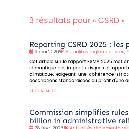
3 résultats pour «
CSRD
»
Reporting CSRD 2025 : les p
Date
Tags
11 mai 2026
Actualités réglementaires
,
:
:
Cet article sur le rapport ESMA 2025 met en
sémantique des impacts, risques et opportun
climatique, exigeant une cohérence stric
descriptions standardisées au profit d'une a
Lire la suite
Commission simplifies rules
billion in administrative rel
Date
Tags
28 févr. 2025
Actualités réglementaires