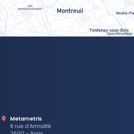
OpenStreetMap
Metametris
6 rue d’Armaillé
75017 - Paris