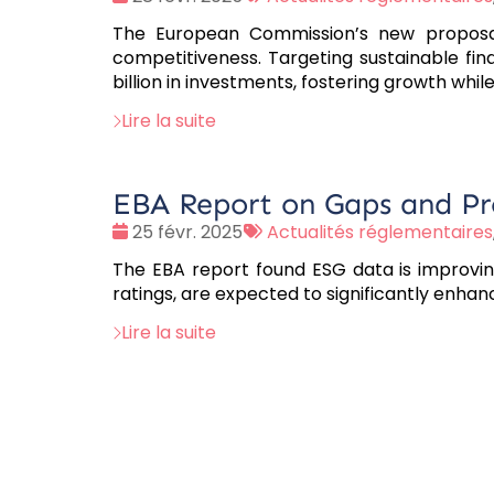
:
:
The European Commission’s new proposal
competitiveness. Targeting sustainable fi
billion in investments, fostering growth whil
Lire la suite
EBA Report on Gaps and Pr
Date
Tags
25 févr. 2025
Actualités réglementaires
:
:
The EBA report found ESG data is improvin
ratings, are expected to significantly enhanc
Lire la suite