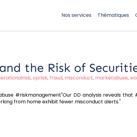
Nos services
Thématiques
d the Risk of Securiti
erationalrisk
,
oprisk
,
fraud
,
misconduct
,
marketabuse
,
wo
abuse #riskmanagement"Our DD analysis reveals that #
orking from home exhibit fewer misconduct alerts."