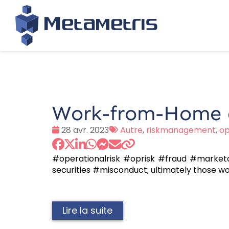
Work-from-Home an
Date
Tags
28 avr. 2023
Autre
,
riskmanagement
,
op
:
:
#operationalrisk #oprisk #fraud #market
securities #misconduct; ultimately those w
Lire la suite