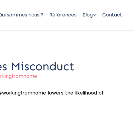
Qui sommes nous ?
Références
Blog
Contact
es Misconduct
rkingfromhome
workingfromhome lowers the likelihood of