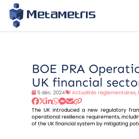
BOE PRA Operationa
UK financial secto
Date
Tags
5 déc. 2024
Actualités réglementaires
,
:
:
The UK introduced a new regulatory fram
operational resilience requirements, includ
of the UK financial system by mitigating pot