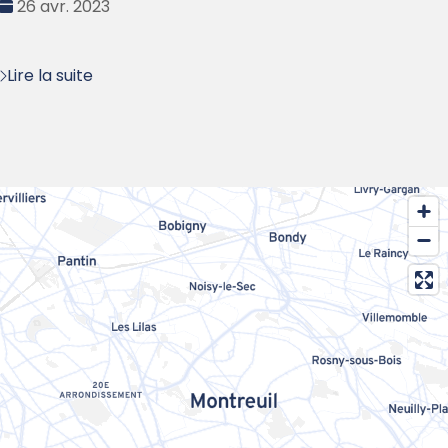
Date
26 avr. 2023
:
Lire la suite