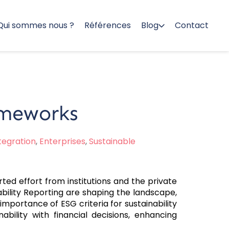
Qui sommes nous ?
Références
Blog
Contact
ameworks
tegration
,
Enterprises
,
Sustainable
d effort from institutions and the private
inability Reporting are shaping the landscape,
mportance of ESG criteria for sustainability
bility with financial decisions, enhancing