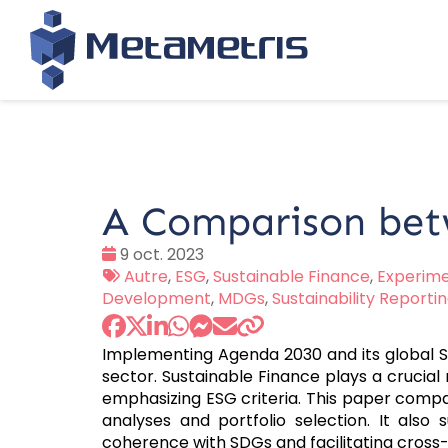
A Comparison bet
Date
9 oct. 2023
:
Tags
Autre
,
ESG
,
Sustainable Finance
,
Experimen
:
Development
,
MDGs
,
Sustainability Reporti
Implementing Agenda 2030 and its global S
sector. Sustainable Finance plays a crucial r
emphasizing ESG criteria. This paper compar
analyses and portfolio selection. It also
coherence with SDGs and facilitating cross