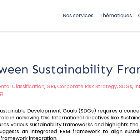
Nos services
Thématiques
ween Sustainability Fr
tal Classification
,
GRI
,
Corporate Risk Strategy
,
SDGs
,
In
ng
ustainable Development Goals (SDGs) requires a concerte
ole in achieving this. International directives like Susta
es various sustainability frameworks and highlights the i
 suggests an integrated ERM framework to align sustaina
-framework integration.