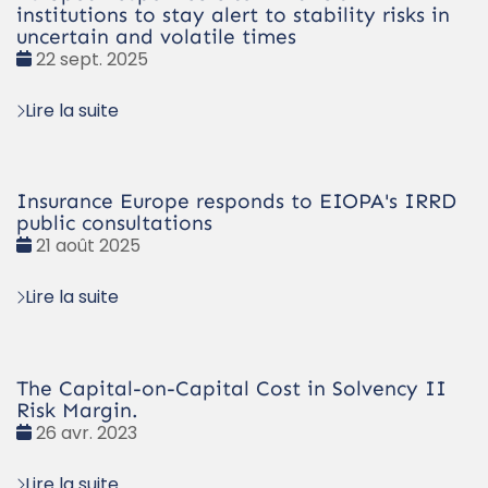
institutions to stay alert to stability risks in
uncertain and volatile times
Date
22 sept. 2025
:
Lire la suite
Insurance Europe responds to EIOPA's IRRD
public consultations
Date
21 août 2025
:
Lire la suite
The Capital-on-Capital Cost in Solvency II
Risk Margin.
Date
26 avr. 2023
:
Lire la suite