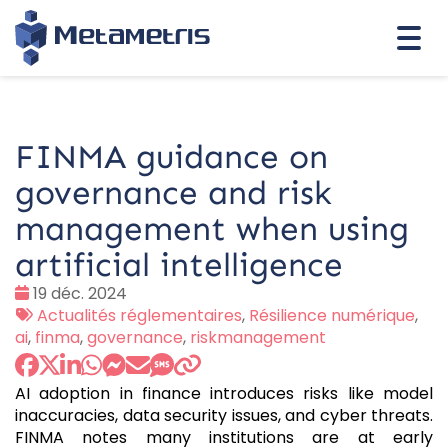
Togg
navi
FINMA guidance on
governance and risk
management when using
artificial intelligence
Date
19 déc. 2024
:
Tags
Actualités réglementaires
,
Résilience numérique
,
:
ai
,
finma
,
governance
,
riskmanagement
AI adoption in finance introduces risks like model
inaccuracies, data security issues, and cyber threats.
FINMA notes many institutions are at early