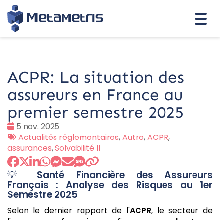
Togg
navi
ACPR: La situation des
assureurs en France au
premier semestre 2025
Date
5 nov. 2025
:
Tags
Actualités réglementaires
,
Autre
,
ACPR
,
:
assurances
,
Solvabilité II
💡
Santé Financière des Assureurs
Français : Analyse des Risques au 1er
Semestre 2025
Selon le dernier rapport de l'
ACPR
, le secteur de