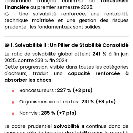
l'assurance français confirme sa
robustesse
financière
au premier semestre 2025.
👉 Une solvabilité renforcée, une rentabilité
technique maîtrisée et une gestion des risques
prudente : les fondamentaux sont solides.
🧩
1. Solvabilité II : Un Pilier de Stabilité Consolidé
Le ratio de solvabilité global atteint
241 %
à fin juin
2025, contre 238 % fin 2024.
Cette progression, visible dans toutes les catégories
d'acteurs, traduit une
capacité renforcée à
absorber les chocs
:
Bancassureurs :
227 % (+3 pts)
Organismes vie et mixtes :
231 % (+8 pts)
Non-vie :
285 % (+7 pts)
Le cadre prudentiel
Solvabilité II
continue donc de
jouer son rôle de bouclier de stabilité pour le marché