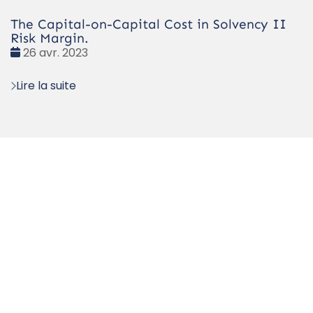
The Capital-on-Capital Cost in Solvency II
Risk Margin.
Date
26 avr. 2023
:
Lire la suite