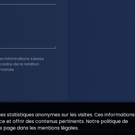
es informations saisies
 cadre de la relation
emande.
 des statistiques anonymes sur les visites. Ces informations
e et offrir des contenus pertinents. Notre politique de
de page dans les mentions légales.
 par
EPIXELIC
—
Données légales
—
Copyright 2026
—
Modifie