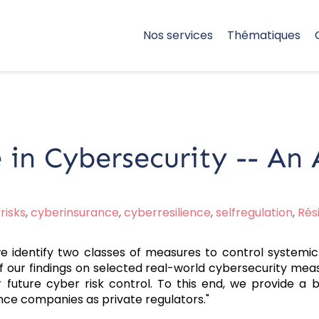
Nos services
Thématiques
 in Cybersecurity -- An 
risks
,
cyberinsurance
,
cyberresilience
,
selfregulation
,
Rés
 we identify two classes of measures to control systemi
of our findings on selected real-world cybersecurity mea
r future cyber risk control. To this end, we provide a 
nce companies as private regulators."