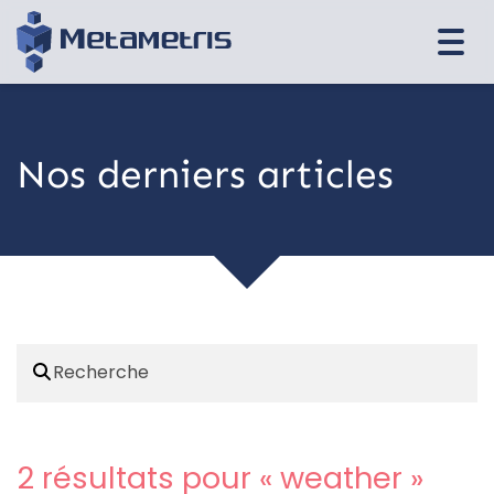
Togg
navi
Nos derniers articles
2 résultats pour «
weather
»