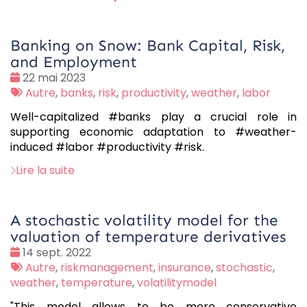
Banking on Snow: Bank Capital, Risk,
and Employment
Date
22 mai 2023
:
Tags
Autre
,
banks
,
risk
,
productivity
,
weather
,
labor
:
Well-capitalized #banks play a crucial role in
supporting economic adaptation to #weather-
induced #labor #productivity #risk.
Lire la suite
A stochastic volatility model for the
valuation of temperature derivatives
Date
14 sept. 2022
:
Tags
Autre
,
riskmanagement
,
insurance
,
stochastic
,
:
weather
,
temperature
,
volatilitymodel
"This model allows to be more conservative