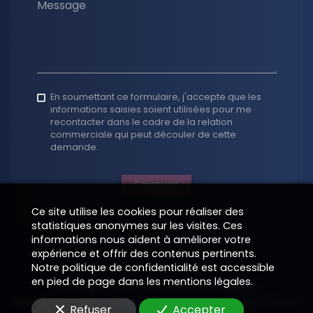
Message
En soumettant ce formulaire, j'accepte que les
informations saisies soient utilisées pour me
recontacter dans le cadre de la relation
commerciale qui peut découler de cette
demande.
Envoyer
Ce site utilise les cookies pour réaliser des
statistiques anonymes sur les visites. Ces
informations nous aident à améliorer votre
expérience et offrir des contenus pertinents.
Notre politique de confidentialité est accessible
en pied de page dans les mentions légales.
Copyright 2026
—
Informations légales
Site vitrine digital structuré et supervisé par
—
EPIXELIC
Refuser
Accepter