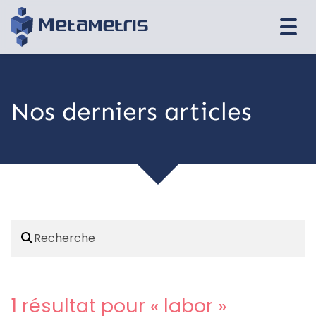
Togg
navi
Nos derniers articles
1 résultat pour «
labor
»