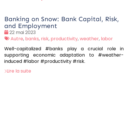
Banking on Snow: Bank Capital, Risk,
and Employment
Date
22 mai 2023
:
Tags
Autre
,
banks
,
risk
,
productivity
,
weather
,
labor
:
Well-capitalized #banks play a crucial role in
supporting economic adaptation to #weather-
induced #labor #productivity #risk.
Lire la suite