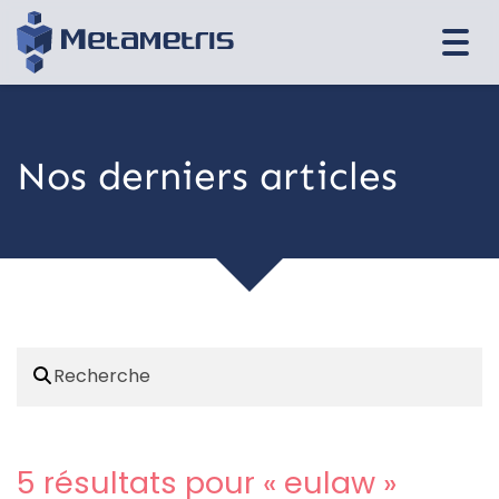
Togg
navi
Nos derniers articles
5 résultats pour «
eulaw
»