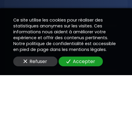
Nom
Ce site utilise les cookies pour réaliser des
statistiques anonymes sur les visites. Ces
informations nous aident à améliorer votre
expérience et offrir des contenus pertinents.
Téléphone
Notre politique de confidentialité est accessible
en pied de page dans les mentions légales.
Refuser
Accepter
E-Mail
Message
En soumettant ce formulaire, j'accepte que les
informations saisies soient utilisées pour me