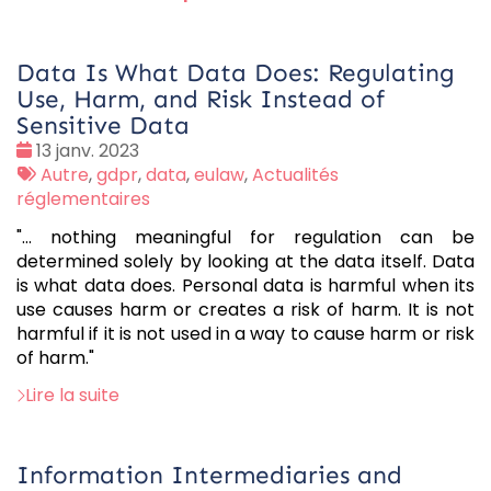
Data Is What Data Does: Regulating
Use, Harm, and Risk Instead of
Sensitive Data
Date
13 janv. 2023
:
Tags
Autre
,
gdpr
,
data
,
eulaw
,
Actualités
:
réglementaires
"... nothing meaningful for regulation can be
determined solely by looking at the data itself. Data
is what data does. Personal data is harmful when its
use causes harm or creates a risk of harm. It is not
harmful if it is not used in a way to cause harm or risk
of harm."
Lire la suite
Information Intermediaries and