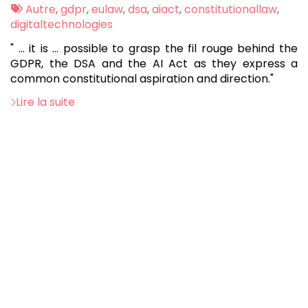
:
Tags
Autre
,
gdpr
,
eulaw
,
dsa
,
aiact
,
constitutionallaw
,
:
digitaltechnologies
" ... it is ... possible to grasp the fil rouge behind the
GDPR, the DSA and the AI Act as they express a
common constitutional aspiration and direction."
Lire la suite