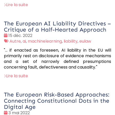
Lire la suite
The European AI Liability Directives –
Critique of a Half-Hearted Approach
Date
15 déc. 2022
:
Tags
Autre
,
ai
,
machinelearning
,
liability
,
eulaw
:
"... if enacted as foreseen, AI liability in the EU will
primarily rest on disclosure of evidence mechanisms
and a set of narrowly defined presumptions
concerning fault, defectiveness and causality."
Lire la suite
The European Risk-Based Approaches:
Connecting Constitutional Dots in the
Digital Age
Date
3 mai 2022