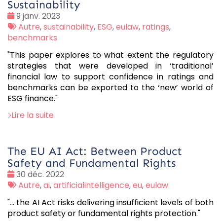
Sustainability
Date
9 janv. 2023
:
Tags
Autre
,
sustainability
,
ESG
,
eulaw
,
ratings
,
:
benchmarks
"This paper explores to what extent the regulatory
strategies that were developed in ‘traditional’
financial law to support confidence in ratings and
benchmarks can be exported to the ‘new’ world of
ESG finance."
Lire la suite
The EU AI Act: Between Product
Safety and Fundamental Rights
Date
30 déc. 2022
:
Tags
Autre
,
ai
,
artificialintelligence
,
eu
,
eulaw
:
"... the AI Act risks delivering insufficient levels of both
product safety or fundamental rights protection."