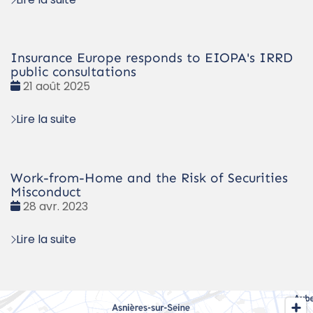
Insurance Europe responds to EIOPA's IRRD
public consultations
Date
21 août 2025
:
Lire la suite
Work-from-Home and the Risk of Securities
Misconduct
Date
28 avr. 2023
:
Lire la suite