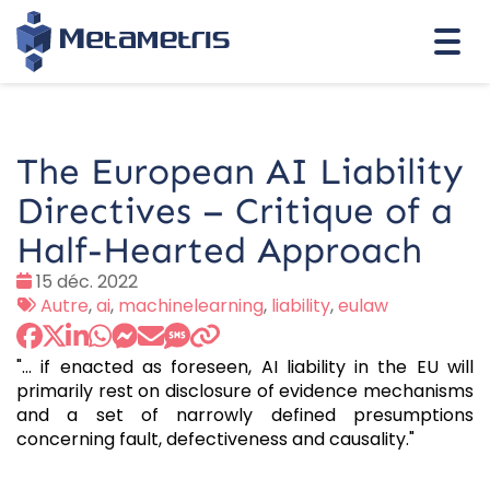
Togg
navi
The European AI Liability
Directives – Critique of a
Half-Hearted Approach
Date
15 déc. 2022
:
Tags
Autre
,
ai
,
machinelearning
,
liability
,
eulaw
:
"... if enacted as foreseen, AI liability in the EU will
primarily rest on disclosure of evidence mechanisms
and a set of narrowly defined presumptions
concerning fault, defectiveness and causality."