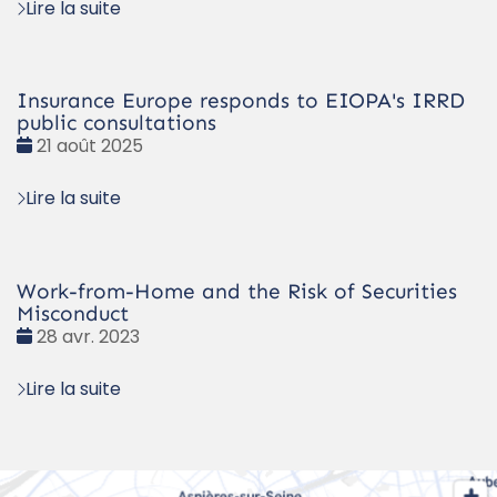
Lire la suite
Insurance Europe responds to EIOPA's IRRD
public consultations
Date
21 août 2025
:
Lire la suite
Work-from-Home and the Risk of Securities
Misconduct
Date
28 avr. 2023
:
Lire la suite