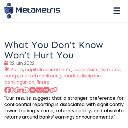
Togg
navi
What You Don’t Know
Won’t Hurt You
Date
22 juin 2022
:
Tags
Autre
,
capitalrequirements
,
supervision
,
ssm
,
eba
,
:
corep
,
marketmonitoring
,
marketdiscipline
,
bankingunion
,
finrep
"Our results suggest that a stronger preference for
confidential reporting is associated with significantly
lower trading volume, return volatility, and absolute
returns around banks’ earnings announcements."