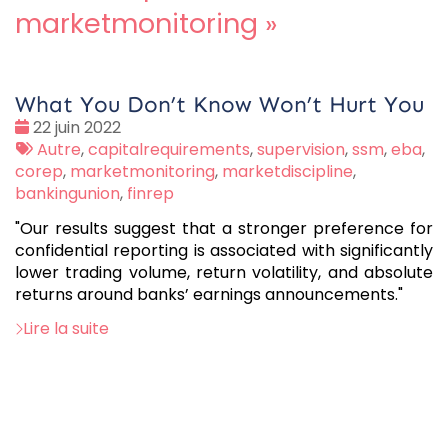
marketmonitoring
»
What You Don’t Know Won’t Hurt You
Date
22 juin 2022
:
Tags
Autre
,
capitalrequirements
,
supervision
,
ssm
,
eba
,
:
corep
,
marketmonitoring
,
marketdiscipline
,
bankingunion
,
finrep
"Our results suggest that a stronger preference for
confidential reporting is associated with significantly
lower trading volume, return volatility, and absolute
returns around banks’ earnings announcements."
Lire la suite