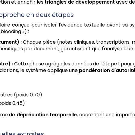
tion et enrichir les
triangles de développement
avec des
 approche en deux étapes
aire conçue pour isoler l'évidence textuelle avant sa s
bleeding ») :
cument) :
Chaque pièce (notes cliniques, transcriptions, r
pécifiques par document, garantissant que l'analyse d'un
tre) :
Cette phase agrège les données de l'étape 1 pour g
dictions, le système applique une
pondération d'autorit
nistres (poids 0.70)
poids 0.45)
isme de
dépréciation temporelle
, accordant une import
elles extraites