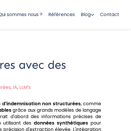
Qui sommes nous ?
Références
Blog
Contact
tres avec des
urées
,
IA
,
LLM's
 d'indemnisation non structurées
, comme
ables
grâce aux grands modèles de langage
rait d'abord des informations précises de
 utilisant des
données synthétiques
pour
 précision d'extraction élevée. L'intégration