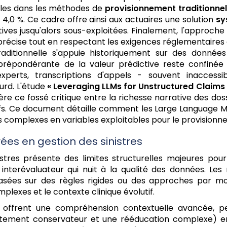
bles dans les méthodes de
provisionnement traditionnel
 4,0 %. Ce cadre offre ainsi aux actuaires une solution
sy
ives jusqu'alors sous-exploitées. Finalement, l'approche
s précise tout en respectant les exigences réglementaire
traditionnelle s'appuie historiquement sur des données
répondérante de la valeur prédictive reste confinée
'experts, transcriptions d'appels - souvent inacces
urd. L'étude
« Leveraging LLMs for Unstructured Claims D
e ce fossé critique entre la richesse narrative des dossi
ifs. Ce document détaille comment les Large Language 
s complexes en variables exploitables pour le provisionnem
rées en gestion des sinistres
stres présente des limites structurelles majeures pour 
té interévaluateur qui nuit à la qualité des données. L
basées sur des règles rigides ou des approches par m
lexes et le contexte clinique évolutif.
 offrent une compréhension contextuelle avancée, pe
 traitement conservateur et une rééducation complexe) 