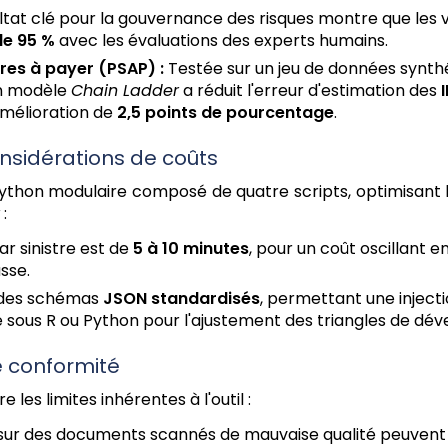
ltat clé pour la gouvernance des risques montre que les 
de 95 %
avec les évaluations des experts humains.
tres à payer (PSAP) :
Testée sur un jeu de données synth
un modèle
Chain Ladder
a réduit l'erreur d'estimation des
 amélioration de
2,5 points de pourcentage
.
onsidérations de coûts
ython modulaire composé de quatre scripts, optimisant le
:
r sinistre est de
5 à 10 minutes
, pour un coût oscillant e
sse.
t des schémas
JSON standardisés
, permettant une inject
te sous R ou Python pour l'ajustement des triangles de d
de conformité
 les limites inhérentes à l'outil :
sur des documents scannés de mauvaise qualité peuvent al