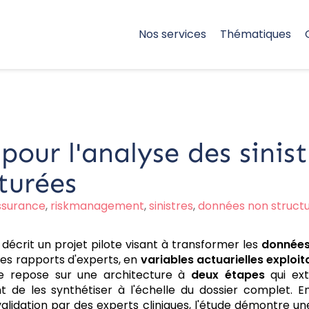
Nos services
Thématiques
 pour l'analyse des sinis
turées
ssurance
,
riskmanagement
,
sinistres
,
données non struct
 décrit un projet pilote visant à transformer les
données
les rapports d'experts, en
variables actuarielles exploit
ie repose sur une architecture à
deux étapes
qui ext
 de les synthétiser à l'échelle du dossier complet. En
alidation par des experts cliniques, l'étude démontre une