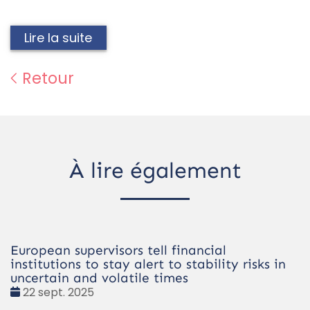
Lire la suite
Retour
À lire également
European supervisors tell financial
institutions to stay alert to stability risks in
uncertain and volatile times
Date
22 sept. 2025
: