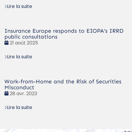
Lire la suite
Insurance Europe responds to EIOPA's IRRD
public consultations
Date
21 août 2025
:
Lire la suite
Work-from-Home and the Risk of Securities
Misconduct
Date
28 avr. 2023
:
Lire la suite