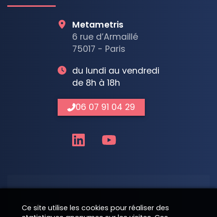
Metametris
6 rue d’Armaillé
75017 - Paris
du lundi au vendredi
de 8h à 18h
06 07 91 04 29
Nom
Ce site utilise les cookies pour réaliser des