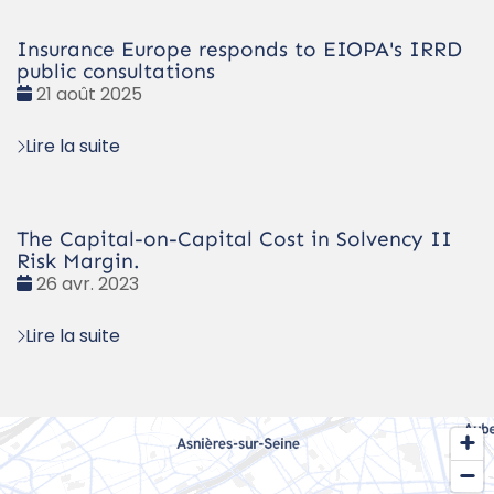
Insurance Europe responds to EIOPA's IRRD
public consultations
Date
21 août 2025
:
Lire la suite
The Capital-on-Capital Cost in Solvency II
Risk Margin.
Date
26 avr. 2023
:
Lire la suite