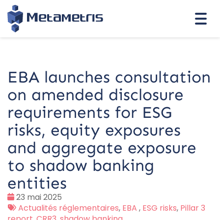
Togg
navi
EBA launches consultation
on amended disclosure
requirements for ESG
risks, equity exposures
and aggregate exposure
to shadow banking
entities
Date
23 mai 2025
:
Tags
Actualités réglementaires
,
EBA
,
ESG risks
,
Pillar 3
:
report
,
CRR3
,
shadow banking