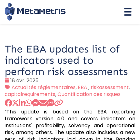
Togg
navi
The EBA updates list of
indicators used to
perform risk assessments
Date
18 avr. 2025
:
Tags
Actualités réglementaires
,
EBA
,
riskassessment
,
:
capitalrequirements
,
Quantification des risques
“This update is based on the EBA reporting
framework version 4.0 and covers indicators on
institutions' profitability, solvency and operational
risk, among others. The update also includes a new
sets of risk indicators laid down in the Banking