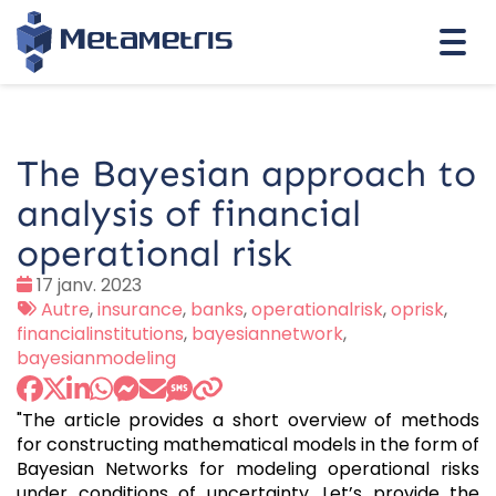
Togg
navi
The Bayesian approach to
analysis of financial
operational risk
Date
17 janv. 2023
:
Tags
Autre
,
insurance
,
banks
,
operationalrisk
,
oprisk
,
:
financialinstitutions
,
bayesiannetwork
,
bayesianmodeling
"The article provides a short overview of methods
for constructing mathematical models in the form of
Bayesian Networks for modeling operational risks
under conditions of uncertainty. Let’s provide the