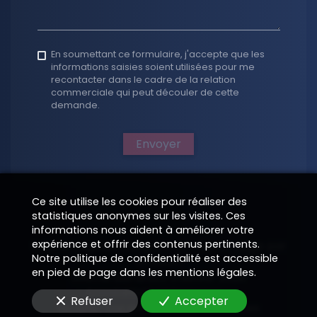
En soumettant ce formulaire, j'accepte que les
informations saisies soient utilisées pour me
recontacter dans le cadre de la relation
commerciale qui peut découler de cette
demande.
Envoyer
Ce site utilise les cookies pour réaliser des
statistiques anonymes sur les visites. Ces
informations nous aident à améliorer votre
expérience et offrir des contenus pertinents.
Solution digitale designée et mise en page par
Notre politique de confidentialité est accessible
EPIXELIC
en pied de page dans les mentions légales.
Soumis aux droits d'auteur 2026
—
Annotations obligatoires
—
—
Refuser
Accepter
Modifier vos préférences de cookies