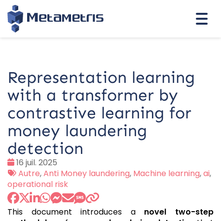
Togg
navi
Representation learning
with a transformer by
contrastive learning for
money laundering
detection
Date
16 juil. 2025
:
Tags
Autre
,
Anti Money laundering
,
Machine learning
,
ai
,
:
operational risk
This document introduces a
novel two-step