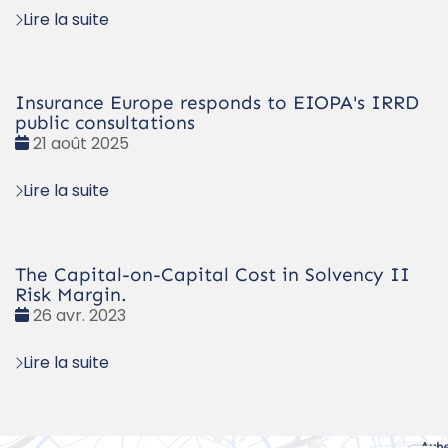
Lire la suite
Insurance Europe responds to EIOPA's IRRD
public consultations
Date
21 août 2025
:
Lire la suite
The Capital-on-Capital Cost in Solvency II
Risk Margin.
Date
26 avr. 2023
:
Lire la suite