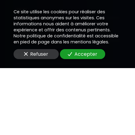
Nom
Ce site utilise les cookies pour réaliser des
statistiques anonymes sur les visites. Ces
informations nous aident à améliorer votre
expérience et offrir des contenus pertinents.
Téléphone
Notre politique de confidentialité est accessible
en pied de page dans les mentions légales.
Refuser
Accepter
E-Mail
Message
En soumettant ce formulaire, j'accepte que les
informations saisies soient utilisées pour me
recontacter dans le cadre de la relation
commerciale qui peut découler de cette