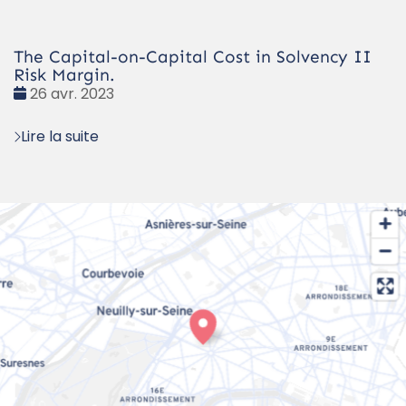
The Capital-on-Capital Cost in Solvency II
Risk Margin.
Date
26 avr. 2023
:
Lire la suite