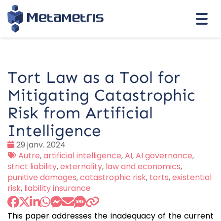
Togg
navi
Tort Law as a Tool for
Mitigating Catastrophic
Risk from Artificial
Intelligence
Date
29 janv. 2024
:
Tags
Autre
,
artificial intelligence
,
AI
,
AI governance
,
:
strict liability
,
externality
,
law and economics
,
punitive damages
,
catastrophic risk
,
torts
,
existential
risk
,
liability insurance
This paper addresses the inadequacy of the current