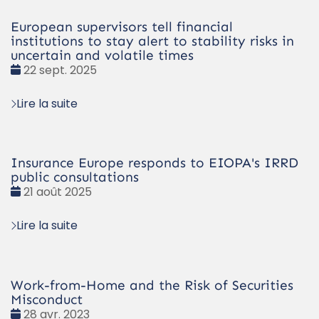
European supervisors tell financial
institutions to stay alert to stability risks in
uncertain and volatile times
Date
22 sept. 2025
:
Lire la suite
Insurance Europe responds to EIOPA's IRRD
public consultations
Date
21 août 2025
:
Lire la suite
Work-from-Home and the Risk of Securities
Misconduct
Date
28 avr. 2023