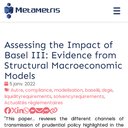
Togg
navi
Assessing the Impact of
Basel III: Evidence from
Structural Macroeconomic
Models
Date
5 janv. 2022
:
Tags
Autre
,
compliance
,
modelisation
,
baseliii
,
dsge
,
:
liquidityrequirements
,
solvencyrequirements
,
Actualités réglementaires
"This paper... reviews the different channels of
transmission of prudential policy highlighted in the