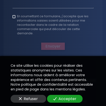
En soumettant ce formulaire, j'accepte que les
informations saisies soient utilisées pour me
recontacter dans le cadre de la relation
commerciale qui peut découler de cette
demande.
Envoyer
Ce site utilise les cookies pour réaliser des
statistiques anonymes sur les visites. Ces
informations nous aident à améliorer votre
expérience et offrir des contenus pertinents.
Technologie digitale composée et réalisée par
Notre politique de confidentialité est accessible
EPIXELIC
en pied de page dans les mentions légales.
Toute reproduction interdite 2026
—
Données légales
—
—
Refuser
Accepter
Modifier vos préférences de cookies