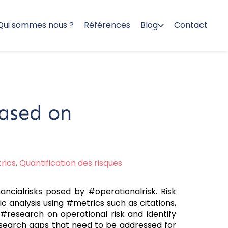
Qui sommes nous ?
Références
Blog
Contact
Based on
rics
,
Quantification des risques
ncialrisks posed by #operationalrisk. Risk
ric analysis using #metrics such as citations,
 #research on operational risk and identify
 research gaps that need to be addressed for