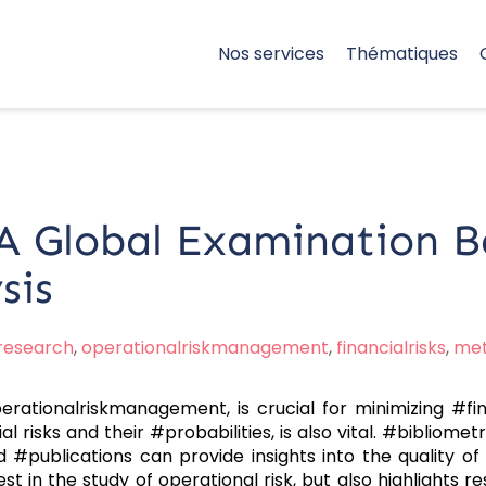
Nos services
Thématiques
 A Global Examination 
sis
research
,
operationalriskmanagement
,
financialrisks
,
met
rationalriskmanagement, is crucial for minimizing #fina
l risks and their #probabilities, is also vital. #bibliomet
#publications can provide insights into the quality of
est in the study of operational risk, but also highlights