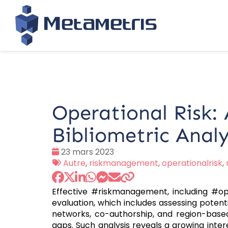
Operational Risk:
Bibliometric Analy
Date
23 mars 2023
:
Tags
Autre
,
riskmanagement
,
operationalrisk
,
:
Effective #riskmanagement, including #ope
evaluation, which includes assessing potentia
networks, co-authorship, and region-based 
gaps. Such analysis reveals a growing inter