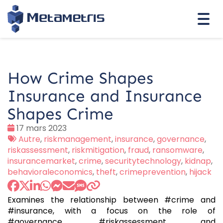
Togg
navi
How Crime Shapes
Insurance and Insurance
Shapes Crime
Date
17 mars 2023
:
Tags
Autre
,
riskmanagement
,
insurance
,
governance
,
:
riskassessment
,
riskmitigation
,
fraud
,
ransomware
,
insurancemarket
,
crime
,
securitytechnology
,
kidnap
,
behavioraleconomics
,
theft
,
crimeprevention
,
hijack
Examines the relationship between #crime and
#insurance, with a focus on the role of
#governance, #riskassessment and