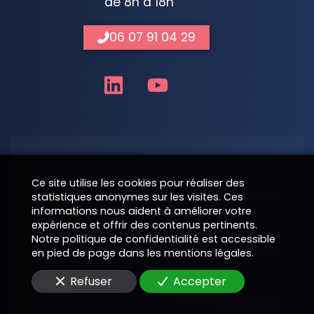
de 8h à 18h
06 07 91 04 29
Nom
Ce site utilise les cookies pour réaliser des
statistiques anonymes sur les visites. Ces
informations nous aident à améliorer votre
expérience et offrir des contenus pertinents.
Téléphone
Notre politique de confidentialité est accessible
en pied de page dans les mentions légales.
Refuser
Accepter
E-Mail