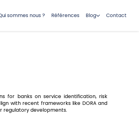
Qui sommes nous ?
Références
Blog
Contact
s for banks on service identification, risk
 align with recent frameworks like DORA and
her regulatory developments.