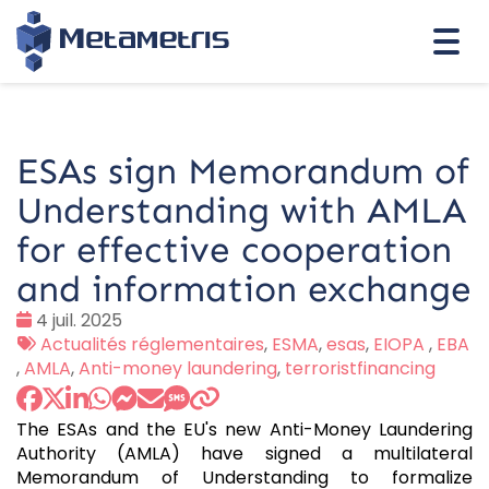
Togg
navi
ESAs sign Memorandum of
Understanding with AMLA
for effective cooperation
and information exchange
Date
4 juil. 2025
:
Tags
Actualités réglementaires
,
ESMA
,
esas
,
EIOPA
,
EBA
:
,
AMLA
,
Anti-money laundering
,
terroristfinancing
The ESAs and the EU's new Anti-Money Laundering
Authority (AMLA) have signed a multilateral
Memorandum of Understanding to formalize