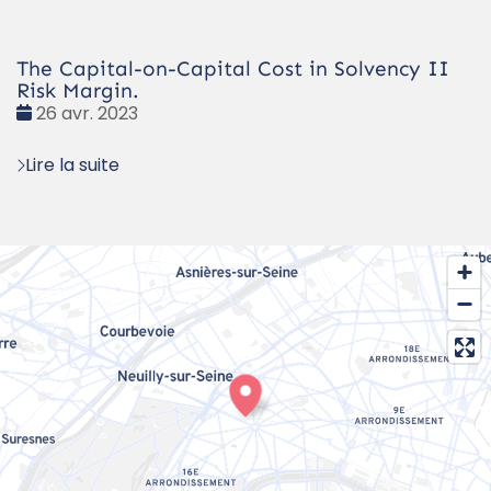
The Capital-on-Capital Cost in Solvency II
Risk Margin.
Date
26 avr. 2023
:
Lire la suite