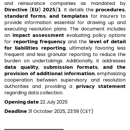
and reinsurance companies as mandated by
𝗗𝗶𝗿𝗲𝗰𝘁𝗶𝘃𝗲 (𝗘𝗨) 𝟮𝟬𝟮𝟱/𝟭. It details the 𝗽𝗿𝗼𝗰𝗲𝗱𝘂𝗿𝗲𝘀,
𝘀𝘁𝗮𝗻𝗱𝗮𝗿𝗱 𝗳𝗼𝗿𝗺𝘀, 𝗮𝗻𝗱 𝘁𝗲𝗺𝗽𝗹𝗮𝘁𝗲𝘀 for insurers to
provide information essential for drawing up and
executing resolution plans. The document includes
an 𝗶𝗺𝗽𝗮𝗰𝘁 𝗮𝘀𝘀𝗲𝘀𝘀𝗺𝗲𝗻𝘁 evaluating policy options
for 𝗿𝗲𝗽𝗼𝗿𝘁𝗶𝗻𝗴 𝗳𝗿𝗲𝗾𝘂𝗲𝗻𝗰𝘆 and the 𝗹𝗲𝘃𝗲𝗹 𝗼𝗳 𝗱𝗲𝘁𝗮𝗶𝗹
𝗳𝗼𝗿 𝗹𝗶𝗮𝗯𝗶𝗹𝗶𝘁𝗶𝗲𝘀 𝗿𝗲𝗽𝗼𝗿𝘁𝗶𝗻𝗴, ultimately favoring less
frequent and less granular reporting to reduce the
burden on undertakings. Additionally, it addresses
𝗱𝗮𝘁𝗮 𝗾𝘂𝗮𝗹𝗶𝘁𝘆, 𝘀𝘂𝗯𝗺𝗶𝘀𝘀𝗶𝗼𝗻 𝗳𝗼𝗿𝗺𝗮𝘁𝘀, 𝗮𝗻𝗱 𝘁𝗵𝗲
𝗽𝗿𝗼𝘃𝗶𝘀𝗶𝗼𝗻 𝗼𝗳 𝗮𝗱𝗱𝗶𝘁𝗶𝗼𝗻𝗮𝗹 𝗶𝗻𝗳𝗼𝗿𝗺𝗮𝘁𝗶𝗼𝗻, emphasizing
cooperation between supervisory and resolution
authorities and providing a 𝗽𝗿𝗶𝘃𝗮𝗰𝘆 𝘀𝘁𝗮𝘁𝗲𝗺𝗲𝗻𝘁
regarding data collection.
𝗢𝗽𝗲𝗻𝗶𝗻𝗴 𝗱𝗮𝘁𝗲 22 July 2025
𝗗𝗲𝗮𝗱𝗹𝗶𝗻𝗲 31 October 2025, 23:59 (CET)