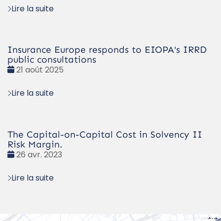
Lire la suite
Insurance Europe responds to EIOPA's IRRD
public consultations
Date
21 août 2025
:
Lire la suite
The Capital-on-Capital Cost in Solvency II
Risk Margin.
Date
26 avr. 2023
:
Lire la suite