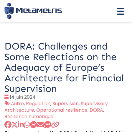
Togg
navi
DORA: Challenges and
Some Reflections on the
Adequacy of Europe’s
Architecture for Financial
Supervision
Date
14 juin 2024
:
Tags
Autre
,
Regulation
,
Supervision
,
Supervisory
:
Architecture
,
Operational resilience
,
DORA
,
Résilience numérique