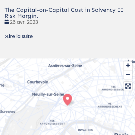
The Capital-on-Capital Cost in Solvency II
Risk Margin.
Date
26 avr. 2023
:
Lire la suite