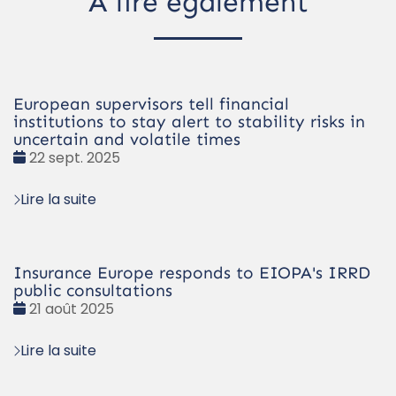
À lire également
European supervisors tell financial
institutions to stay alert to stability risks in
uncertain and volatile times
Date
22 sept. 2025
:
Lire la suite
Insurance Europe responds to EIOPA's IRRD
public consultations
Date
21 août 2025
:
Lire la suite