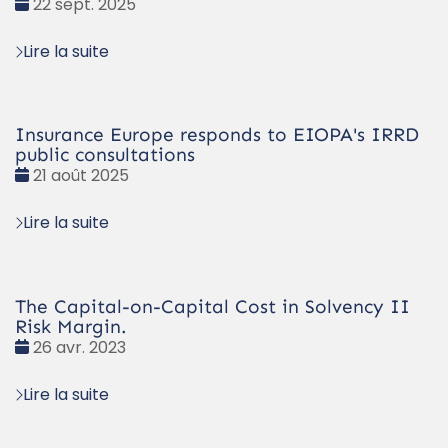
Date
22 sept. 2025
:
Lire la suite
Insurance Europe responds to EIOPA's IRRD
public consultations
Date
21 août 2025
:
Lire la suite
The Capital-on-Capital Cost in Solvency II
Risk Margin.
Date
26 avr. 2023
:
Lire la suite