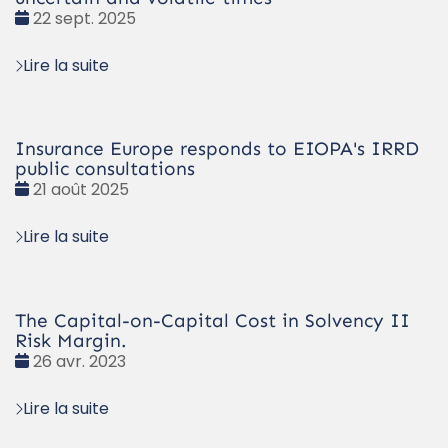
Date
22 sept. 2025
:
Lire la suite
Insurance Europe responds to EIOPA's IRRD
public consultations
Date
21 août 2025
:
Lire la suite
The Capital-on-Capital Cost in Solvency II
Risk Margin.
Date
26 avr. 2023
:
Lire la suite