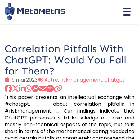
Togg
navi
Correlation Pitfalls With
ChatGPT: Would You Fall
for Them?
Date
Tags
19 mai 2023
Autre
,
riskmanagement
,
chatgpt
:
:
"This paper presents an intellectual exchange with
#chatgpt, … , about correlation pitfalls in
#riskmanagement. … Our findings indicate that
ChatGPT possesses solid knowledge of basic and
mostly non-technical aspects of the topic, but falls
short in terms of the mathematical goring needed to
avoid certain pitfalls or completely comprehend the