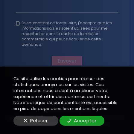
En soumettant ce formulaire, j'accepte que les
informations saisies soient utilisées pour me
recontacter dans le cadre de la relation
commerciale qui peut découler de cette
demande.
Envoyer
Ce site utilise les cookies pour réaliser des
statistiques anonymes sur les visites. Ces
informations nous aident à améliorer votre
expérience et offrir des contenus pertinents.
Notre politique de confidentialité est accessible
Toute reproduction interdite 2026
en pied de page dans les mentions légales.
Informations légales
—
Système web designé et programmé par EPIXELIC
—
—
Refuser
Accepter
Modifier vos préférences de cookies