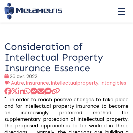
Togg
navi
Consideration of
Intellectual Property
Insurance Essence
Date
26 avr. 2022
:
Tags
Autre
,
insurance
,
intellectualproperty
,
intangibles
:
"... in order to reach positive changes to take place
and for intellectual property insurance to become
an increasingly preferred method for
supplementary protection of intellectual property,
the proposed approach is to be worked in three
directions. ... Namely, the directions are building a