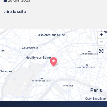
Date
28 avr. 2023
:
Lire la suite
OpenStreetMap