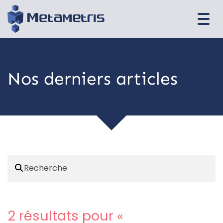
Togg
navi
Nos derniers articles
2 résultats pour «