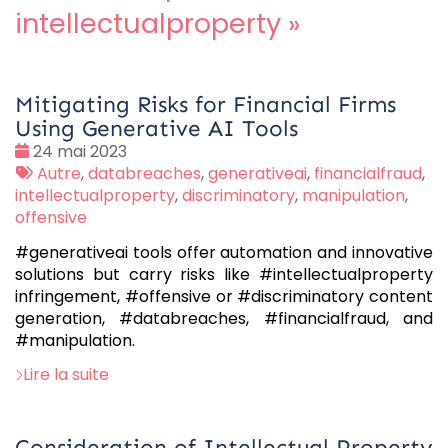
intellectualproperty
»
Mitigating Risks for Financial Firms
Using Generative AI Tools
Date
24 mai 2023
:
Tags
Autre
,
databreaches
,
generativeai
,
financialfraud
,
:
intellectualproperty
,
discriminatory
,
manipulation
,
offensive
#generativeai tools offer automation and innovative
solutions but carry risks like #intellectualproperty
infringement, #offensive or #discriminatory content
generation, #databreaches, #financialfraud, and
#manipulation.
Lire la suite
Consideration of Intellectual Property