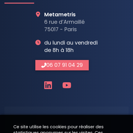
Metametris
6 rue d’Armaillé
75017 - Paris
du lundi au vendredi
de 8h à 18h
06 07 91 04 29
Nom
Ce site utilise les cookies pour réaliser des
statistiques anonymes sur les visites. Ces