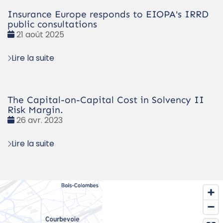
Insurance Europe responds to EIOPA's IRRD
public consultations
Date
21 août 2025
:
Lire la suite
The Capital-on-Capital Cost in Solvency II
Risk Margin.
Date
26 avr. 2023
:
Lire la suite