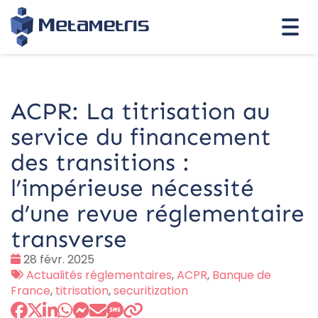
Togg
navi
ACPR: La titrisation au
service du financement
des transitions :
l’impérieuse nécessité
d’une revue réglementaire
transverse
Date
28 févr. 2025
:
Tags
Actualités réglementaires
,
ACPR
,
Banque de
:
France
,
titrisation
,
securitization