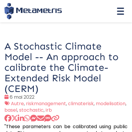
Togg
navi
A Stochastic Climate
Model -- An approach to
calibrate the Climate-
Extended Risk Model
(CERM)
Date
6 mai 2022
:
Tags
Autre
,
riskmanagement
,
climaterisk
,
modelisation
,
:
basel
,
stochastic
,
irb
"These parameters can be calibrated using public